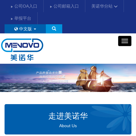
公司OA入口
公司邮箱入口
美诺华分站
举报平台
中文版
美
诺
华
走进美诺华
About Us