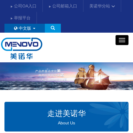
公司OA入口
公司邮箱入口
美诺华分站
举报平台
中文版
美
诺
华
走进美诺华
About Us