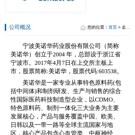
公司概况
您的位置：
首页
> 走进美诺华 > 公司概况
宁波美诺华药业股份有限公司（简称
美诺华）创立于
2004
年，总部设于浙江省
宁波市。
2017
年
4
月
7
日在上交所主板上
市，股票简称
:
美诺华，股票代码
:603538
。
美诺华是一家专业从事特色原料药
(
包
括中间体
)
和制剂研发、生产与销售的综合
性国际医药科技制造型企业，以
CDMO
、
特色原料药、制剂一体化三大业务为主要
发展核心，产品与服务覆盖中国、欧美、
日韩以及一带一路等全球主流国家与地
区，核心产品包含心血管类、中枢神经