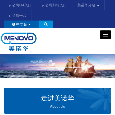
公司OA入口
公司邮箱入口
美诺华分站
举报平台
中文版
美
诺
华
走进美诺华
About Us