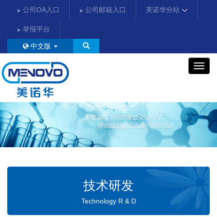
公司OA入口
公司邮箱入口
美诺华分站
举报平台
中文版
美
诺
华
技术研发
Technology R & D