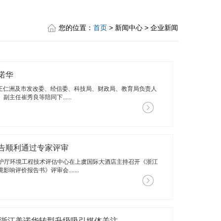
您的位置：
首页
> 新闻中心 > 企业新闻
诺华
长王仁洲及市发改委、经信委、科技局、财政局、教育局负责人
任崔秀良等陪同下......
告顺利通过专家评审
境保护厅环境工程技术评估中心在上虞国际大酒店主持召开《浙江
评价报告书》评审会.......
 浙江美诺华转型升级吸引媒体关注