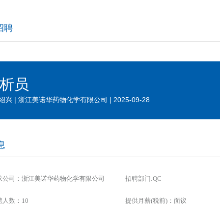
招聘
析员
兴 | 浙江美诺华药物化学有限公司 | 2025-09-28
息
求公司：浙江美诺华药物化学有限公司
招聘部门:QC
聘人数：10
提供月薪(税前)：面议